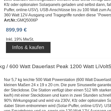
Kfz oder optionalen Solarpanels geladen und selbst dann, fa
Puffer, online-USV). USB-Anschlüsse bis zu 100 Watt zum A
360 Watt 12V-Ausgang und Tragegriffe runden diese "Powerst
Art.Nr.:
GMQ5006P
899,99 €
Inkl. 19% MwSt.
Infos & kaufen
kg / 600 Watt Dauerlast Peak 1200 Watt LiVolt
Nur 5,7 kg leichte 500 Watt Powerstation (600 Watt Dauerlas
kleinen Maßen 24 x 19 x 20 cm. Die pure Sinuswelle garanti
der Steckdose. Die Station verfügt über einen 512 Wh stark
kw/h) mit einer Steckdosen und kann in zwei Stunden schnel
90% Wirkungsgrad und wird via 230V, Kfz oder optionalen So
dabei Strom entnommen wird (Solar-Puffer, online-USV). US
von Smartphone und co. sowie ein 120 Watt 12V-Ausgang und