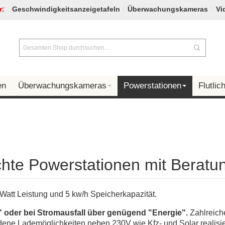
r:
Geschwindigkeitsanzeigetafeln
Überwachungskameras
Vi
en
Überwachungskameras
Powerstationen
Flutlich
chte Powerstationen mit Beratu
Watt Leistung und 5 kw/h Speicherkapazität.
" oder bei Stromausfall über genügend "Energie".
Zahlreich
dene Lademöglichkeiten neben 230V wie Kfz- und Solar realisie