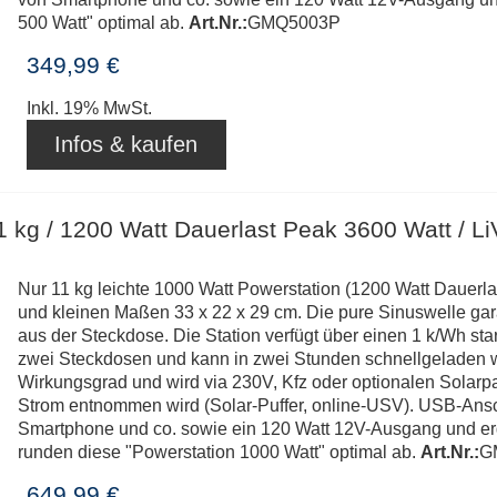
500 Watt" optimal ab.
Art.Nr.:
GMQ5003P
349,99 €
Inkl. 19% MwSt.
Infos & kaufen
1 kg / 1200 Watt Dauerlast Peak 3600 Watt / Li
Nur 11 kg leichte 1000 Watt Powerstation (1200 Watt Dauerla
und kleinen Maßen 33 x 22 x 29 cm. Die pure Sinuswelle gar
aus der Steckdose. Die Station verfügt über einen 1 k/Wh st
zwei Steckdosen und kann in zwei Stunden schnellgeladen w
Wirkungsgrad und wird via 230V, Kfz oder optionalen Solarpa
Strom entnommen wird (Solar-Puffer, online-USV). USB-Ansc
Smartphone und co. sowie ein 120 Watt 12V-Ausgang und erg
runden diese "Powerstation 1000 Watt" optimal ab.
Art.Nr.:
G
649,99 €