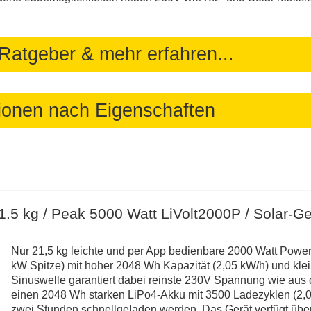
Ratgeber & mehr erfahren...
tionen nach Eigenschaften
1.5 kg / Peak 5000 Watt LiVolt2000P / Solar-G
Nur 21,5 kg leichte und per App bedienbare 2000 Watt Powers
kW Spitze) mit hoher 2048 Wh Kapazität (2,05 kW/h) und kle
Sinuswelle garantiert dabei reinste 230V Spannung wie aus d
einen 2048 Wh starken LiPo4-Akku mit 3500 Ladezyklen (2,05
zwei Stunden schnellgeladen werden. Das Gerät verfügt übe