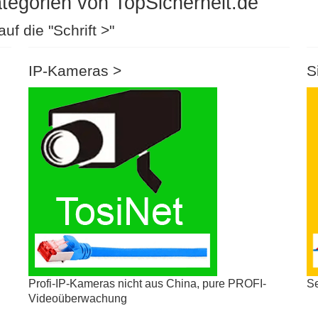
tegorien von TopSicherheit.de
uf die "Schrift >"
IP-Kameras >
S
Profi-IP-Kameras nicht aus China, pure PROFI-
Se
Videoüberwachung