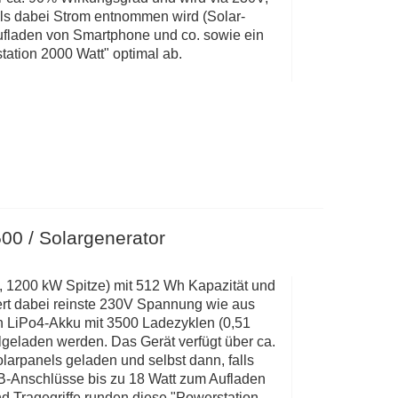
lls dabei Strom entnommen wird (Solar-
ufladen von Smartphone und co. sowie ein
ation 2000 Watt" optimal ab.
500 / Solargenerator
t, 1200 kW Spitze) mit 512 Wh Kapazität und
ert dabei reinste 230V Spannung wie aus
en LiPo4-Akku mit 3500 Ladezyklen (0,51
lgeladen werden. Das Gerät verfügt über ca.
larpanels geladen und selbst dann, falls
B-Anschlüsse bis zu 18 Watt zum Aufladen
 Tragegriffe runden diese "Powerstation