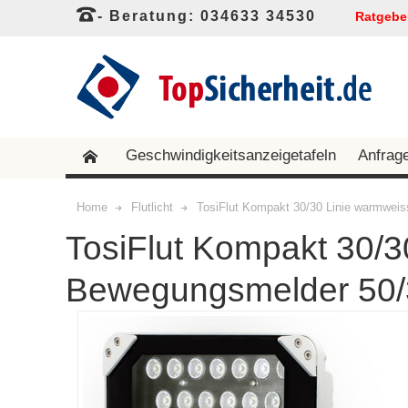
- Beratung: 034633 34530
Ratgebe
Geschwindigkeitsanzeigetafeln
Anfrag
Home
Flutlicht
TosiFlut Kompakt 30/30 Linie warmwei
TosiFlut Kompakt 30/3
Bewegungsmelder 50/