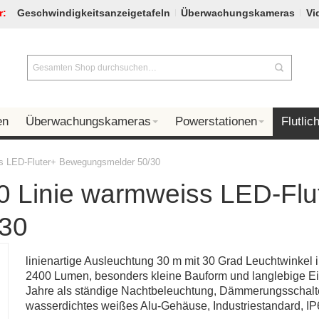
r:
Geschwindigkeitsanzeigetafeln
Überwachungskameras
Vi
en
Überwachungskameras
Powerstationen
Flutlich
ss LED-Fluter+ Bewegungsmelder 50/30
0 Linie warmweiss LED-Flu
30
linienartige Ausleuchtung 30 m mit 30 Grad Leuchtwinkel 
2400 Lumen, besonders kleine Bauform und langlebige Ei
Jahre als ständige Nachtbeleuchtung, Dämmerungsschalter
wasserdichtes weißes Alu-Gehäuse, Industriestandard, I