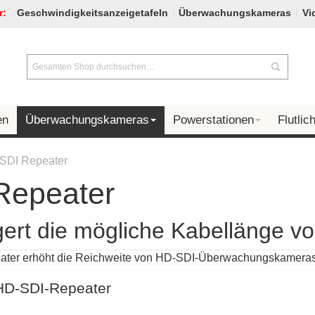
r:
Geschwindigkeitsanzeigetafeln
Überwachungskameras
Vi
en
Überwachungskameras
Powerstationen
Flutlich
SDI Repeater
Repeater
gert die mögliche Kabellänge 
ater erhöht die Reichweite von HD-SDI-Überwachungskamera
HD-SDI-Repeater