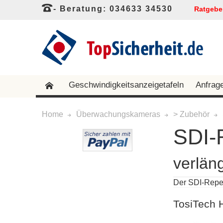
- Beratung: 034633 34530
Ratgebe
Geschwindigkeitsanzeigetafeln
Anfrag
Home
Überwachungskameras
> Zubehör
SDI-
verlän
Der SDI-Repe
TosiTech 