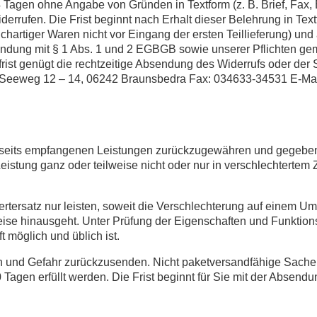
 Tagen ohne Angabe von Gründen in Textform (z. B. Brief, Fax, 
rrufen. Die Frist beginnt nach Erhalt dieser Belehrung in Tex
hartiger Waren nicht vor Eingang der ersten Teillieferung) und 
rbindung mit § 1 Abs. 1 und 2 EGBGB sowie unserer Pflichten g
rist genügt die rechtzeitige Absendung des Widerrufs oder der
 Seeweg 12 – 14, 06242 Braunsbedra Fax: 034633-34531 E-Mail
erseits empfangenen Leistungen zurückzugewähren und gegeben
stung ganz oder teilweise nicht oder nur in verschlechterte
tersatz nur leisten, soweit die Verschlechterung auf einem Umg
eise hinausgeht. Unter Prüfung der Eigenschaften und Funktio
 möglich und üblich ist.
 und Gefahr zurückzusenden. Nicht paketversandfähige Sachen
agen erfüllt werden. Die Frist beginnt für Sie mit der Absendun