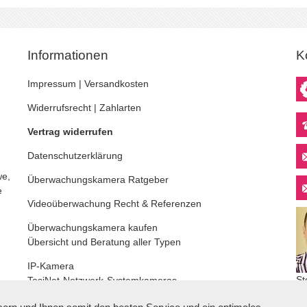
Informationen
K
Impressum
|
Versandkosten
Widerrufsrecht
|
Zahlarten
Vertrag widerrufen
Datenschutzerklärung
we,
Überwachungskamera
Ratgeber
e
Videoüberwachung
Recht & Referenzen
Überwachungskamera kaufen
Übersicht und Beratung aller Typen
IP-Kamera
St
TosiNet-Netzwerk-Systemkameras
De
Cookie-Einstellungen