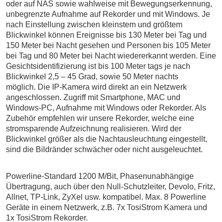
oder auf NAS sowie wahlweise mit Bewegungserkennung,
unbegrenzte Aufnahme auf Rekorder und mit Windows. Je
nach Einstellung zwischen kleinstem und größtem
Blickwinkel können Ereignisse bis 130 Meter bei Tag und
150 Meter bei Nacht gesehen und Personen bis 105 Meter
bei Tag und 80 Meter bei Nacht wiedererkannt werden.
Eine
Gesichtsidentifizierung ist bis 100 Meter tags je nach
Blickwinkel 2,5 – 45 Grad, sowie 50 Meter nachts
möglich.
Die IP-Kamera wird direkt an ein Netzwerk
angeschlossen. Zugriff mit Smartphone, MAC und
Windows-PC, Aufnahme mit Windows oder Rekorder. Als
Zubehör empfehlen wir unsere Rekorder, welche eine
stromsparende Aufzeichnung realisieren. Wird der
Blickwinkel größer als die Nachtausleuchtung eingestellt,
sind die Bildränder schwächer oder nicht ausgeleuchtet.
Powerline-Standard 1200 M/Bit, Phasenunabhängige
Übertragung, auch über den Null-Schutzleiter, Devolo, Fritz,
Allnet, TP-Link, ZyXel usw. kompatibel. Max. 8 Powerline
Geräte in einem Netzwerk, z.B. 7x TosiStrom Kamera und
1x TosiStrom Rekorder.