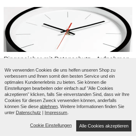
Ringspeicher mit Datenschutz - Aufnahmen
in einer Endlos-Schleife Loop
Wir verwenden Cookies die uns helfen unseren Shop zu
verbessern und Ihnen somit den besten Service und ein
Ist die Festplatte voll, so werden die ältesten Aufnahmen
optimales Kundenerlebnis zu bieten. Sie können die
schrittweise gelöscht. Durch dieses automatische Löschen
Einstellungen bearbeiten oder einfach auf "Alle Cookies
der ältesten Aufnahmen wird ständig Platz für die neuesten
akzeptieren" klicken, falls Sie einverstanden Sind, dass wir Ihre
Bilder geschaffen. Es handelt sich um einen sog.
Cookies für diesen Zweck verwenden können, anderfalls
„Ringspeicher“.
können Sie diese
ablehnen
. Weitere Informationen finden Sie
unter
Datenschutz
|
Impressum
.
Darüber hinaus kann pro Kamera aus Datenschutzgründen
die Anzahl der gespeicherten Tage begrenzt werden, z. B.
Cookie Einstellungen
Alle Cookies akzeptieren
auf die in Deutschland üblichen drei Tage.
☎ Beratung: +49 (0) 34633 34530 |
↑ Menü