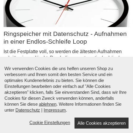
Ringspeicher mit Datenschutz - Aufnahmen
in einer Endlos-Schleife Loop
Ist die Festplatte voll, so werden die ältesten Aufnahmen
schrittweise gelöscht. Durch dieses automatische Löschen
der ältesten Aufnahmen wird ständig Platz für die neuesten
Wir verwenden Cookies die uns helfen unseren Shop zu
Bilder geschaffen. Es handelt sich um einen sog.
verbessern und Ihnen somit den besten Service und ein
„Ringspeicher“.
optimales Kundenerlebnis zu bieten. Sie können die
Einstellungen bearbeiten oder einfach auf "Alle Cookies
Darüber hinaus kann pro Kamera aus Datenschutzgründen
akzeptieren" klicken, falls Sie einverstanden Sind, dass wir Ihre
die Anzahl der gespeicherten Tage begrenzt werden, z. B.
Cookies für diesen Zweck verwenden können, anderfalls
auf die in Deutschland üblichen drei Tage.
können Sie diese
ablehnen
. Weitere Informationen finden Sie
unter
Datenschutz
|
Impressum
.
Cookie Einstellungen
Alle Cookies akzeptieren
☎ Beratung: +49 (0) 34633 34530 |
↑ Menü