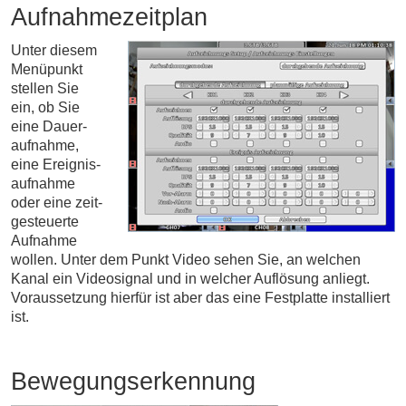
Aufnahmezeitplan
Unter diesem
Menüpunkt
stellen Sie
ein, ob Sie
eine Dauer­
auf­nah­me,
eine Ereig­nis­
auf­nahme
oder eine zeit­
ge­steuerte
Auf­nahme
wollen. Unter dem Punkt Video sehen Sie, an welchen
Kanal ein Video­signal und in welcher Auf­lösung an­liegt.
Voraus­setzung hierfür ist aber das eine Fest­platte installiert
ist.
Bewegungserkennung