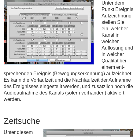
Unter dem
Punkt Er­eig­nis
Auf­zeich­nung
stel­len Sie
ein, welcher
Kanal in
welcher
Auflösung und
in welcher
Qualität bei
einem ent­
sprechenden Ereignis (Bewe­gungs­er­kennung) aufzeichnet.
Es kann die Vor­lauf­zeit und die Nach­laufzeit der Auf­nahme
des Ereig­nisses einge­stellt werden, und zusätzlich noch die
Audio­aufnahme des Kanals (sofern vorhanden) aktiviert
werden.
Zeitsuche
Unter die­sem