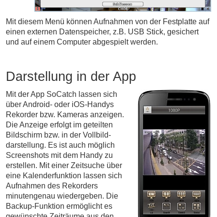
Mit diesem Me­nü kön­nen Auf­nah­men von der Fest­plat­te auf
einen ex­ter­nen Da­ten­spei­cher, z.B. USB Stick, ge­sichert
und auf einem Com­puter ab­ge­spielt werden.
Darstellung in der App
Mit der App SoCatch lassen sich
über Android- oder iOS-Handys
Rekorder bzw. Kameras anzeigen.
Die Anzeige erfolgt im geteilten
Bild­schirm bzw. in der Vollbild­
darstellung. Es ist auch möglich
Screen­shots mit dem Handy zu
erstellen. Mit einer Zeitsuche über
eine Kalenderfunktion lassen sich
Auf­nahmen des Rekor­ders
minuten­genau wieder­geben. Die
Backup-Funktion ermög­licht es
gewünschte Zeit­räume aus den