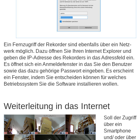
Ein Fernzugriff der Re­kor­der sind ebenfalls über ein Netz­
werk mög­lich. Dazu öffnen Sie Ihren Inter­net Explo­rer und
geben die IP-Adresse des Re­kor­ders in das Adres­sfeld ein.
Es öffnet sich ein An­mel­de­fen­ster in das Sie den Benutzer
sowie das dazu gehörige Passwort eingeben. Es erscheint
ein Fen­ster, indem Sie ent­schei­den können für welches
Betriebs­system Sie die Soft­ware installieren wollen.
Weiterleitung in das Internet
Soll der Zug­riff
über ein
Smart­phone
und/ oder über