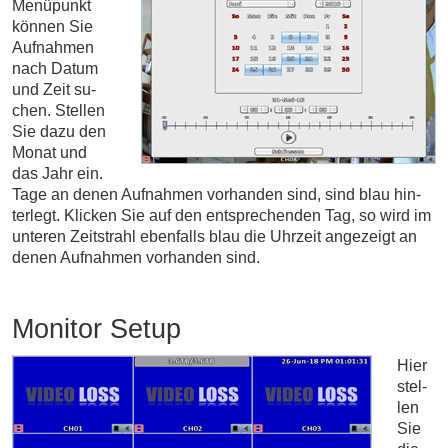
Me­nü­punkt
kön­nen Sie
Auf­nah­men
nach Datum
und Zeit su­
chen. Stel­len
Sie dazu den
Monat und
das Jahr ein.
Tage an denen Auf­nah­men vor­han­den sind, sind blau hin­
ter­legt. Klicken Sie auf den ent­sprechen­den Tag, so wird im
un­te­ren Zeit­strahl eben­falls blau die Uhr­zeit ange­zeigt an
denen Auf­nah­men vor­han­den sind.
Monitor Setup
Hier
stel­
len
Sie