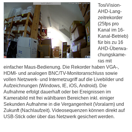
TosiVision-
AHD-Lang­
zeit­re­kor­der
(25fps pro
Kanal im 16-
Ka­nal-Be­trieb)
für bis zu 16
AHD-Über­wa­
chungs­ka­me­
ras mit
einfacher Maus-Be­die­nung. Die Rekorder haben VGA-,
HDMI- und analogen BNC/TV-Mo­ni­tor­an­schluss sowie
vollen Netz­werk- und In­ter­net­zu­griff auf die Live­bil­der und
Auf­zeich­nun­gen (Windows, IE, iOS, Android). Die
Aufnahme erfolgt dauerhaft oder bei Ereignissen im
Kamerabild mit frei wählbaren Bereichen inkl. einiger
Sekunden Aufnahme in die Vergangenheit (Voralarm) und
Zukunft (Nachlaufzeit). Video­se­quen­zen können direkt auf
USB-Stick oder über das Netzwerk gesichert werden.