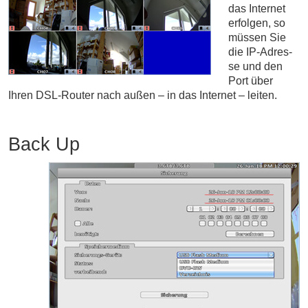
das In­ter­net
er­fol­gen, so
müs­sen Sie
die IP-Adres­
se und den
Port über
Ihren DSL-Router nach außen – in das In­ter­net – leiten.
Back Up