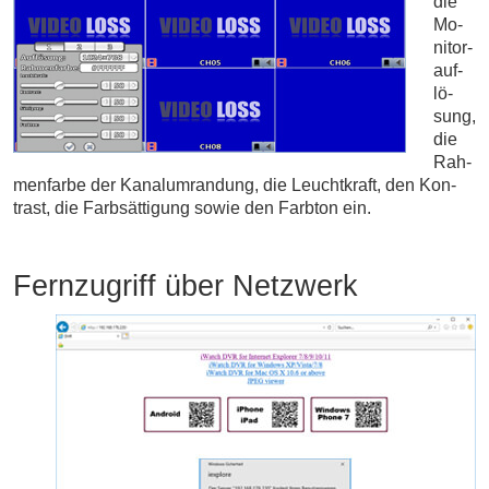
die
Mo­
ni­tor­
auf­
lö­
sung,
die
Rah­
men­farbe der Ka­nal­um­ran­dung, die Leucht­kraft, den Kon­
trast, die Farb­sät­ti­gung sowie den Farbton ein.
Fernzugriff über Netzwerk