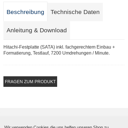
Beschreibung
Technische Daten
Anleitung & Download
Hitachi-Festplatte (SATA) inkl. fachgerechtem Einbau +
Formatierung, Testlauf, 7200 Umdrehungen / Minute.
FRAGEN ZUM PRODUKT
Über Top Sicherheit
Wir verwenden Cookies die uns helfen unseren Shop zu