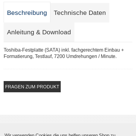
Beschreibung
Technische Daten
Anleitung & Download
Toshiba-Festplatte (SATA) inkl. fachgerechtem Einbau +
Formatierung, Testlauf, 7200 Umdrehungen / Minute.
FRAGEN ZUM PRODUKT
Über Top Sicherheit
Wir verwenden Cookies die uns helfen unseren Shop zu