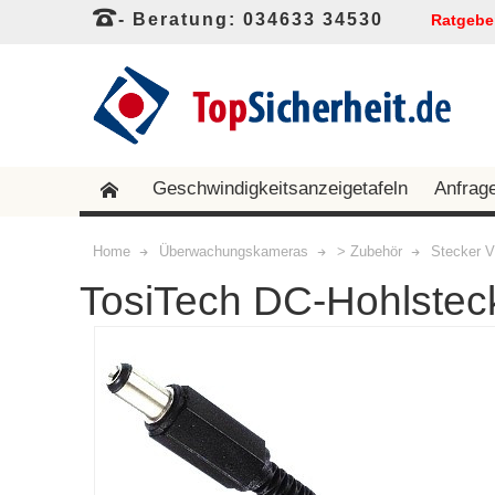
- Beratung: 034633 34530
Ratgebe
Geschwindigkeitsanzeigetafeln
Anfrag
Home
Überwachungskameras
> Zubehör
Stecker V
TosiTech DC-Hohlstec