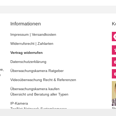
Informationen
K
Impressum
|
Versandkosten
Widerrufsrecht
|
Zahlarten
Vertrag widerrufen
Datenschutzerklärung
we,
Überwachungskamera
Ratgeber
e
Videoüberwachung
Recht & Referenzen
Überwachungskamera kaufen
Übersicht und Beratung aller Typen
IP-Kamera
St
TosiNet-Netzwerk-Systemkameras
De