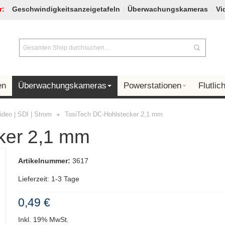
r:
Geschwindigkeitsanzeigetafeln
Überwachungskameras
Vi
en
Überwachungskameras
Powerstationen
Flutlich
ideo | SDI | Strom
TosiTech DC-Hohlstecker 2,1 mm
ker 2,1 mm
Artikelnummer:
3617
Lieferzeit: 1-3 Tage
0,49 €
Inkl. 19% MwSt.