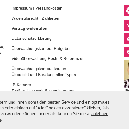
Impressum
|
Versandkosten
Widerrufsrecht
|
Zahlarten
Vertrag widerrufen
Datenschutzerklärung
we,
Überwachungskamera
Ratgeber
e
Videoüberwachung
Recht & Referenzen
Überwachungskamera kaufen
Übersicht und Beratung aller Typen
IP-Kamera
St
TosiNet-Netzwerk-Systemkameras
De
Cookie-Einstellungen
ern und Ihnen somit den besten Service und ein optimales
n oder einfach auf "Alle Cookies akzeptieren" klicken, falls
k verwenden können, anderfalls können Sie diese
ablehnen
.
m
.