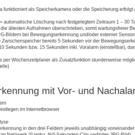
funktioniert als Speicherkamera oder die Speicherung erfolgt 
 = automatische Löschung nach festgelegtem Zeitraum 1 – 30 T
 die ältesten Aufnahmen überschrieben, somit wartungsfreier Be
G-Bildern bei Bewegungserkennung und/oder externer Senso
h Zwischenspeicher bereits 5 Sekunden vor der Bewegungser
 10 Sekunden bzw. 15 Sekunden inkl. Voralarm (einstellbar), 
s per Wochenzeitplaner als Zusatzfunktion stundenweise möglic
elle)
kennung mit Vor- und Nachala
ern
festlegen im Internetbrowser
lyse
erkennung in den drei Feldern jeweils unabhängig voneinander
 im Netzwerk (Samba, AVI-Sekunden-Clip und/oder JPG-Bild)