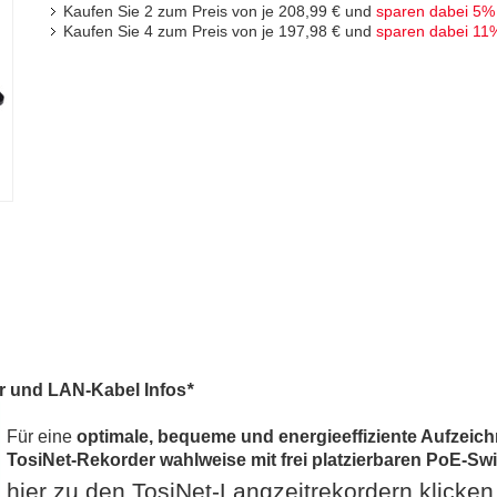
Kaufen Sie 2 zum Preis von je
208,99 €
und
sparen dabei
5
%
Kaufen Sie 4 zum Preis von je
197,98 €
und
sparen dabei
11
er und LAN-Kabel Infos
*
Für eine
optimale, bequeme und energieeffiziente Aufzeich
TosiNet-Rekorder wahlweise mit frei platzierbaren PoE-Swi
hier zu den TosiNet-Langzeitrekordern klicken