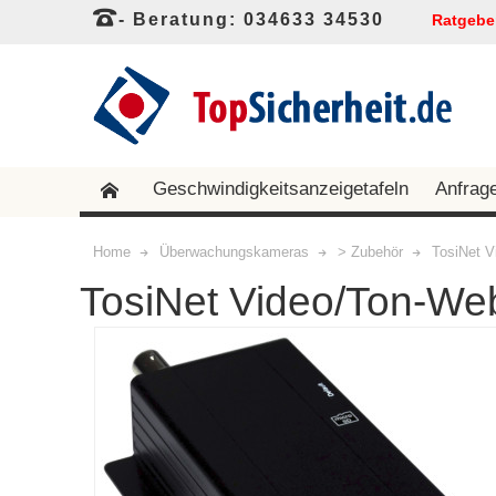
- Beratung: 034633 34530
Ratgebe
Geschwindigkeitsanzeigetafeln
Anfrag
Home
Überwachungskameras
> Zubehör
TosiNet 
TosiNet Video/Ton-We