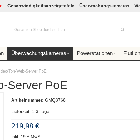
r:
Geschwindigkeitsanzeigetafeln
Überwachungskameras
Vi
en
Überwachungskameras
Powerstationen
Flutlich
Video/Ton-Web-Server PoE
b-Server PoE
Artikelnummer:
GMQ3768
Lieferzeit: 1-3 Tage
219,98 €
Inkl. 19% MwSt.