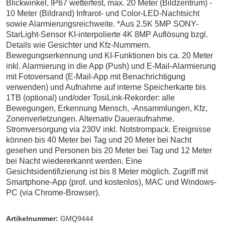
Blickwinkel, IP67 wetterfest, max. 20 Meter (Bildzentrum) -
10 Meter (Bildrand) Infrarot- und Color-LED-Nachtsicht
sowie Alarmierungsreichweite. *Aus 2.5K 5MP SONY-
StarLight-Sensor KI-interpolierte 4K 8MP Auflösung bzgl.
Details wie Gesichter und Kfz-Nummern.
Bewegungserkennung und KI-Funktionen bis ca. 20 Meter
inkl. Alarmierung in die App (Push) und E-Mail-Alarmierung
mit Fotoversand (E-Mail-App mit Benachrichtigung
verwenden) und Aufnahme auf interne Speicherkarte bis
1TB (optional) und/oder TosiLink-Rekorder: alle
Bewegungen, Erkennung Mensch, -Ansammlungen, Kfz,
Zonenverletzungen. Alternativ Daueraufnahme.
Stromversorgung via 230V inkl. Notstrompack. Ereignisse
können bis 40 Meter bei Tag und 20 Meter bei Nacht
gesehen und Personen bis 20 Meter bei Tag und 12 Meter
bei Nacht wiedererkannt werden. Eine
Gesichtsidentifizierung ist bis 8 Meter möglich. Zugriff mit
Smartphone-App (prof. und kostenlos), MAC und Windows-
PC (via Chrome-Browser).
Artikelnummer:
GMQ9444