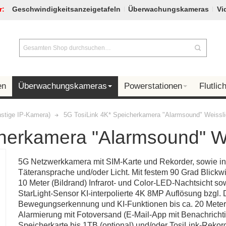
r:
Geschwindigkeitsanzeigetafeln
Überwachungskameras
Vi
en
Überwachungskameras
Powerstationen
Flutlich
stige IP-Kamera)
5G TosiLink 4K* Speicherkamera "Alarmsound" Weisslic
herkamera "Alarmsound" Wei
5G Netzwerkkamera mit SIM-Karte und Rekorder, sowie int
Täteransprache und/oder Licht. Mit festem 90 Grad Blickwin
10 Meter (Bildrand) Infrarot- und Color-LED-Nachtsicht 
StarLight-Sensor KI-interpolierte 4K 8MP Auflösung bzgl.
Bewegungserkennung und KI-Funktionen bis ca. 20 Meter i
Alarmierung mit Fotoversand (E-Mail-App mit Benachrich
Speicherkarte bis 1TB (optional) und/oder TosiLink-Reko