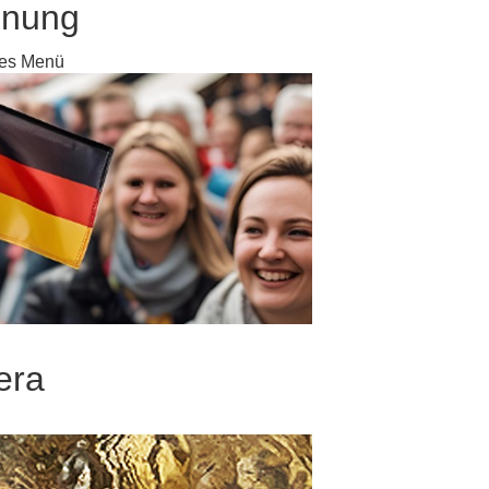
enung
hes Menü
era