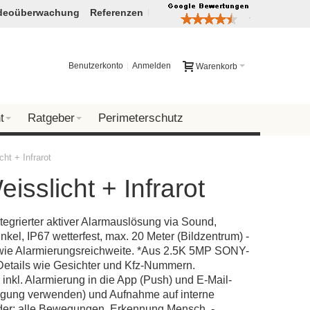
deoüberwachung
Referenzen
Benutzerkonto
Anmelden
Warenkorb
t
Ratgeber
Perimeterschutz
ht + Infrarot
sslicht + Infrarot
egrierter aktiver Alarmauslösung via Sound,
kel, IP67 wetterfest, max. 20 Meter (Bildzentrum) -
sowie Alarmierungsreichweite. *Aus 2.5K 5MP SONY-
 Details wie Gesichter und Kfz-Nummern.
nkl. Alarmierung in die App (Push) und E-Mail-
tigung verwenden) und Aufnahme auf interne
rder: alle Bewegungen, Erkennung Mensch, -