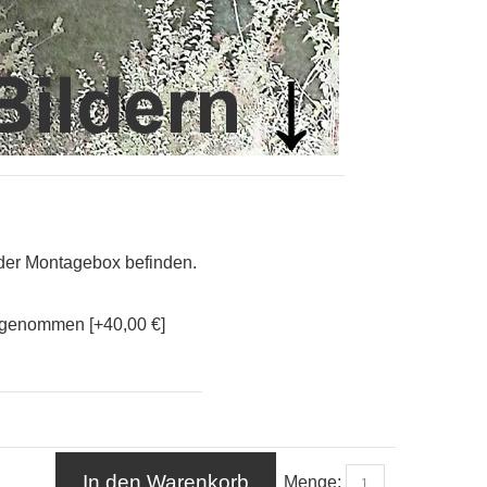
n der Montagebox befinden.
ufgenommen [+40,00 €]
In den Warenkorb
Menge: