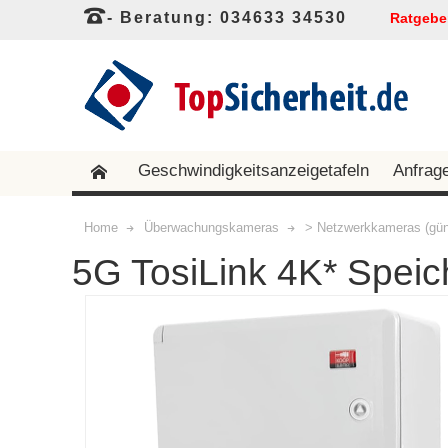
- Beratung: 034633 34530
Ratgebe
Geschwindigkeitsanzeigetafeln
Anfrag
Home
Überwachungskameras
> Netzwerkkameras (gün
5G TosiLink 4K* Speic