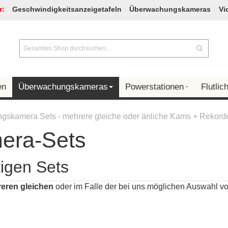
r:
Geschwindigkeitsanzeigetafeln
Überwachungskameras
Vi
en
Überwachungskameras
Powerstationen
Flutlich
gskamera Sets - mehrere gleiche oder änliche Kams + Rekord
era-Sets
igen Sets
eren gleichen
oder im Falle der bei uns möglichen Auswahl 