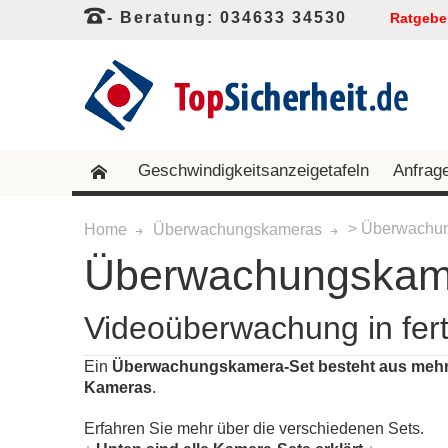
- Beratung: 034633 34530
Ratgebe
Geschwindigkeitsanzeigetafeln
Anfrag
> Überwachun
Home
Überwachungskameras
Überwachungskam
Videoüberwachung in fert
Ein
Überwachungskamera-Set besteht aus mehr
Kameras
.
Erfahren Sie mehr über die verschiedenen Sets.