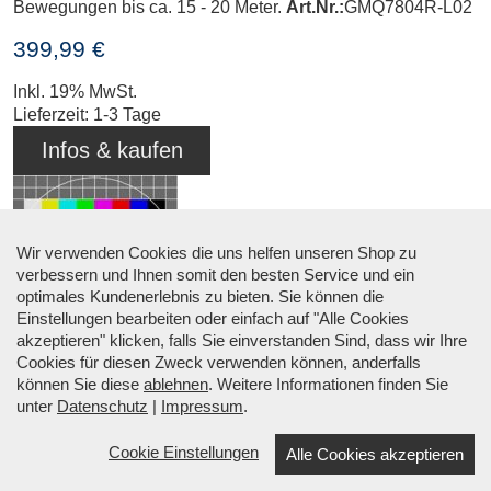
Bewegungen bis ca. 15 - 20 Meter.
Art.Nr.:
GMQ7804R-L02
399,99 €
Inkl. 19% MwSt.
Lieferzeit: 1-3 Tage
Infos & kaufen
Wir verwenden Cookies die uns helfen unseren Shop zu
verbessern und Ihnen somit den besten Service und ein
optimales Kundenerlebnis zu bieten. Sie können die
Einstellungen bearbeiten oder einfach auf "Alle Cookies
akzeptieren" klicken, falls Sie einverstanden Sind, dass wir Ihre
Probeaufnahmen
Cookies für diesen Zweck verwenden können, anderfalls
können Sie diese
ablehnen
. Weitere Informationen finden Sie
unter
Datenschutz
|
Impressum
.
KI 4K DRAHTLOS-System mit 1 bis 4
Cookie Einstellungen
Alle Cookies akzeptieren
VARIO-Blickwinkel + 16-Kanal-Rekorder
☎ Beratung: +49 (0) 34633 34530 |
↑ Menü