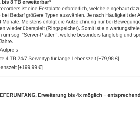
bis 8 TB erweiterbar
*
corders ist eine Festplatte erforderlich, welche eingebaut dazu
e bei Bedarf größere Typen auswählen. Je nach Häufigkeit der A
4 Monate. Meistens erfolgt die Aufzeichnung nur bei Bewegunge
en wieder überspielt (Ringspeicher). Somit ist ein wartungsfrei
ch um sog. "Server-Platten", welche besonders langlebig und spez
Jahre.
 Aufpreis
4 TB 24/7 Servertyp für lange Lebenszeit [+79,98 €]
benszeit [+199,99 €]
EFERUMFANG, Erweiterung bis 4x möglich = entsprechend