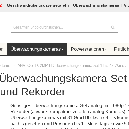
r:
Geschwindigkeitsanzeigetafeln
Überwachungskameras
Vi
en
Überwachungskameras
Powerstationen
Flutlich
ysteme
ANALOG 1K 2MP HD Überwachungskamera-Set 1 bis 4x Wand / Dom
berwachungskamera-Set 1
l und Rekorder
Günstiges Überwachungskamera-Set analog mit 1080p 
Rekorder (abwärts kompatibel zu alten analog Kameras) IN
Überwachungskameras mit 81 Grad Blickwinkel. Es können
nachts gesehen und Personen bis 11 Meter tags, sowie 5 