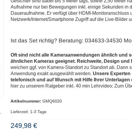
Gesichter sind dabei bis 5 Meter tags, sowie 2,50 Meter n
Aufnahme nur bei Bewegungen inkl. einige Sekunden in d
Daueraufnahme. Er verfügt über HDMI-Monitoranschluss 
Netzwerk/Internet/Smartphone Zugriff auf die Live-Bilder
Ist das Set richtig? Beratung: 034633-34530 Mo
Oft sind nicht alle Kameraanwendungen ähnlich und som
ähnlichen Kameras geeignet. Reichweite, Design und 
weichen ggf. von Kamera-Standort zu Standort ab. Dann s
Anwendung exakt ausgewählt werden.
Unsere Experten m
telefonisch und auf Wunsch mit Hilfe Ihrer Unterlagen
hier zu unserem Ratgeber inkl. 40 min Lehrvideo:
Zum Übe
Artikelnummer:
GMQ6020
Lieferzeit: 1-3 Tage
249,98 €