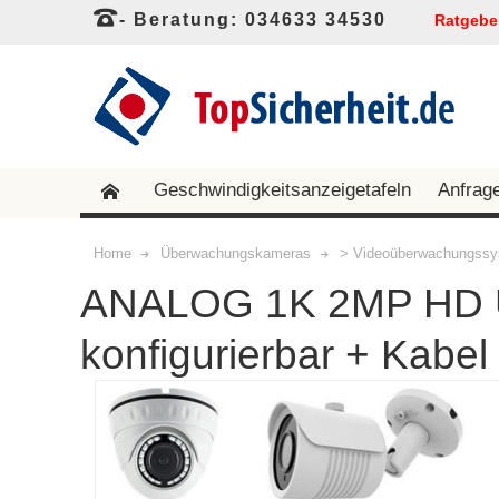
- Beratung: 034633 34530
Ratgebe
Geschwindigkeitsanzeigetafeln
Anfrag
Home
Überwachungskameras
> Videoüberwachungss
ANALOG 1K 2MP HD Ü
konfigurierbar + Kabe