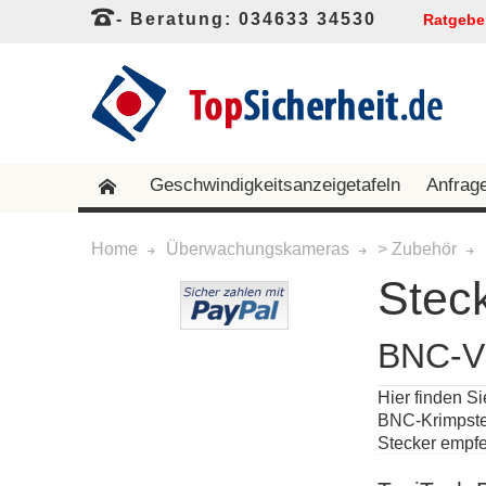
- Beratung: 034633 34530
Ratgebe
Geschwindigkeitsanzeigetafeln
Anfrag
Home
Überwachungskameras
> Zubehör
Stec
BNC-Vi
Hier finden 
BNC-Krimpstec
Stecker empfe