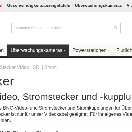
r:
Geschwindigkeitsanzeigetafeln
Überwachungskameras
Vi
en
Überwachungskameras
Powerstationen
Flutlich
Stecker Video | SDI | Strom
ker
deo, Stromstecker und -kuppl
Sie BNC-Video- und Stromstecker und Stromkupplungen für Üb
ker ist nur für unser Videokabel geeignet. Für Ihr eigenes Vi
hlen.